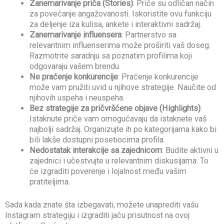
Zanemarivanje priča (Stories)
: Priče su odličan način
za povećanje angažovanosti. Iskoristite ovu funkciju
za deljenje iza kulisa, ankete i interaktivni sadržaj.
Zanemarivanje influensera
: Partnerstvo sa
relevantnim influenserima može proširiti vaš doseg.
Razmotrite saradnju sa poznatim profilima koji
odgovaraju vašem brendu.
Ne praćenje konkurencije
: Praćenje konkurencije
može vam pružiti uvid u njihove strategije. Naučite od
njihovih uspeha i neuspeha.
Bez strategije za pričvršćene objave (Highlights)
:
Istaknute priče vam omogućavaju da istaknete vaš
najbolji sadržaj. Organizujte ih po kategorijama kako bi
bili lakše dostupni posetiocima profila.
Nedostatak interakcije sa zajednicom
: Budite aktivni u
zajednici i učestvujte u relevantnim diskusijama. To
će izgraditi poverenje i lojalnost među vašim
pratiteljima.
Sada kada znate šta izbegavati, možete unaprediti vašu
Instagram strategiju i izgraditi jaču prisutnost na ovoj