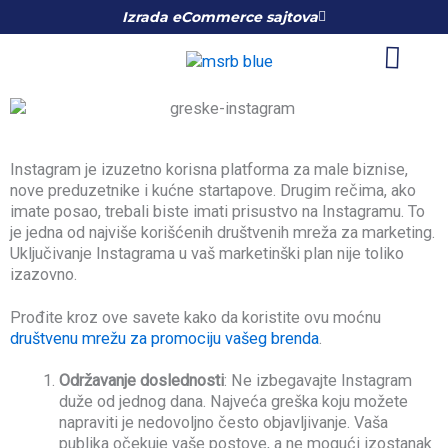
Skip
Izrada eCommerce sajtova
to
content
Instagram je izuzetno korisna platforma za male biznise,
nove preduzetnike i kućne startapove. Drugim rečima, ako
imate posao, trebali biste imati prisustvo na Instagramu. To
je jedna od najviše korišćenih društvenih mreža za marketing.
Uključivanje Instagrama u vaš marketinški plan nije toliko
izazovno.
Prođite kroz ove savete kako da koristite ovu moćnu
društvenu mrežu za promociju vašeg brenda
.
Održavanje doslednosti
: Ne izbegavajte Instagram
duže od jednog dana. Najveća greška koju možete
napraviti je nedovoljno često objavljivanje. Vaša
publika očekuje vaše postove, a ne mogući izostanak