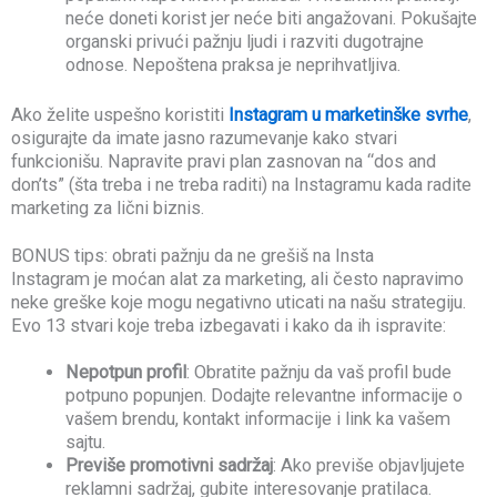
neće doneti korist jer neće biti angažovani. Pokušajte
organski privući pažnju ljudi i razviti dugotrajne
odnose. Nepoštena praksa je neprihvatljiva.
Ako želite uspešno koristiti
Instagram u marketinške svrhe
,
osigurajte da imate jasno razumevanje kako stvari
funkcionišu. Napravite pravi plan zasnovan na “dos and
don’ts” (šta treba i ne treba raditi) na Instagramu kada radite
marketing za lični biznis.
BONUS tips: obrati pažnju da ne grešiš na Insta
Instagram je moćan alat za marketing, ali često napravimo
neke greške koje mogu negativno uticati na našu strategiju.
Evo 13 stvari koje treba izbegavati i kako da ih ispravite:
Nepotpun profil
: Obratite pažnju da vaš profil bude
potpuno popunjen. Dodajte relevantne informacije o
vašem brendu, kontakt informacije i link ka vašem
sajtu.
Previše promotivni sadržaj
: Ako previše objavljujete
reklamni sadržaj, gubite interesovanje pratilaca.