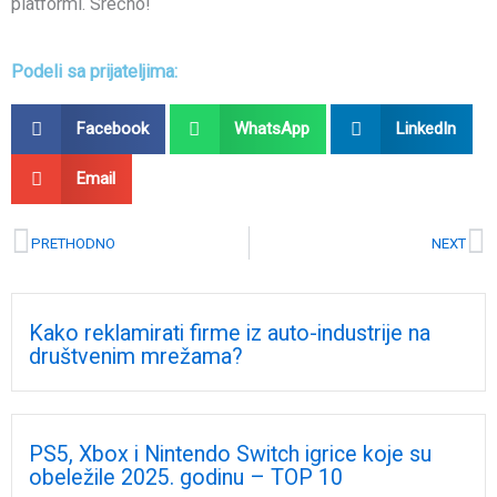
platformi. Srećno!
Podeli sa prijateljima:
Facebook
WhatsApp
LinkedIn
Email
Prev
N
PRETHODNO
NEXT
Kako reklamirati firme iz auto-industrije na
društvenim mrežama?
PS5, Xbox i Nintendo Switch igrice koje su
obeležile 2025. godinu – TOP 10