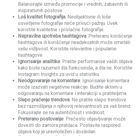
Balansirajte između promocije i vrednih, zabavnih ili
inspirativnih postova.
Loš kvalitet fotografija
: Neobjektivne ili loše
osvetljene fotografije neće privući pažnju. Uvek
koristite kvalitetne i privlačne fotografije.
Nepravilna upotreba hashtagova
: Preterano korišćenje
hashtagova ili korišćenje neadekvatnih može ometati
vašu vidljivost. Koristite relevantne i popularne
hashtagove.
Ignorisanje analitike
: Pratite performanse vaših objava
kako biste razumeli šta funkcioniše, a šta ne. Koristite
Instagram Insights za uvid u statistiku.
Neodgovaranje na komentare
: Ignorisanje komentara
može izazvati negativne reakcije. Budite aktivni u
odgovaranju na komentare i interakciji s pratiteljima.
Slepo praćenje trendova
: Ne pratite slepo trendove
bez razmišljanja o njihovoj relevantnosti za vaš brend.
Fokusirajte se na autentičnost i vrednost.
Preterano postovanje
: Prečesto objavljivanje može
dovesti do zamora pratilaca. Postavite raspored
objava koji je uravnotežen i dosledan.