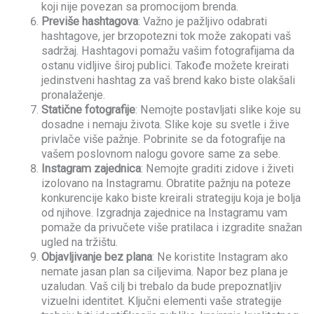
koji nije povezan sa promocijom brenda.
Previše hashtagova
: Važno je pažljivo odabrati
hashtagove, jer brzopotezni tok može zakopati vaš
sadržaj. Hashtagovi pomažu vašim fotografijama da
ostanu vidljive široj publici. Takođe možete kreirati
jedinstveni hashtag za vaš brend kako biste olakšali
pronalaženje.
Statične fotografije
: Nemojte postavljati slike koje su
dosadne i nemaju života. Slike koje su svetle i žive
privlače više pažnje. Pobrinite se da fotografije na
vašem poslovnom nalogu govore same za sebe.
Instagram zajednica
: Nemojte graditi zidove i živeti
izolovano na Instagramu. Obratite pažnju na poteze
konkurencije kako biste kreirali strategiju koja je bolja
od njihove. Izgradnja zajednice na Instagramu vam
pomaže da privučete više pratilaca i izgradite snažan
ugled na tržištu.
Objavljivanje bez plana
: Ne koristite Instagram ako
nemate jasan plan sa ciljevima. Napor bez plana je
uzaludan. Vaš cilj bi trebalo da bude prepoznatljiv
vizuelni identitet. Ključni elementi vaše strategije