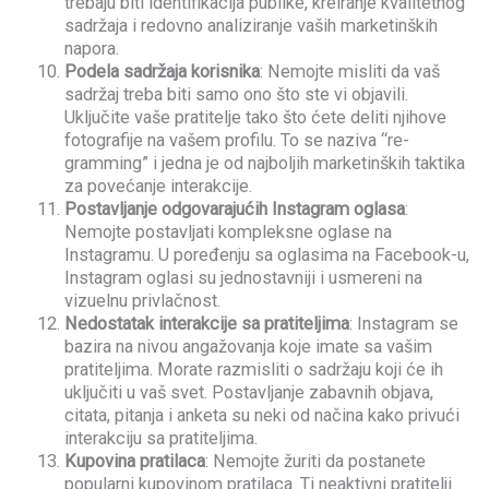
trebaju biti identifikacija publike, kreiranje kvalitetnog
sadržaja i redovno analiziranje vaših marketinških
napora.
Podela sadržaja korisnika
: Nemojte misliti da vaš
sadržaj treba biti samo ono što ste vi objavili.
Uključite vaše pratitelje tako što ćete deliti njihove
fotografije na vašem profilu. To se naziva “re-
gramming” i jedna je od najboljih marketinških taktika
za povećanje interakcije.
Postavljanje odgovarajućih Instagram oglasa
:
Nemojte postavljati kompleksne oglase na
Instagramu. U poređenju sa oglasima na Facebook-u,
Instagram oglasi su jednostavniji i usmereni na
vizuelnu privlačnost.
Nedostatak interakcije sa pratiteljima
: Instagram se
bazira na nivou angažovanja koje imate sa vašim
pratiteljima. Morate razmisliti o sadržaju koji će ih
uključiti u vaš svet. Postavljanje zabavnih objava,
citata, pitanja i anketa su neki od načina kako privući
interakciju sa pratiteljima.
Kupovina pratilaca
: Nemojte žuriti da postanete
popularni kupovinom pratilaca. Ti neaktivni pratitelji