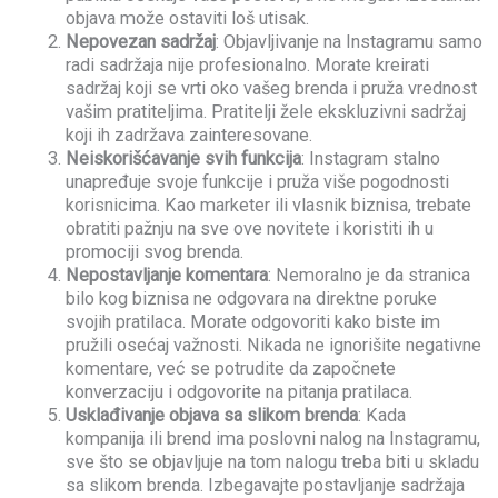
objava može ostaviti loš utisak.
Nepovezan sadržaj
: Objavljivanje na Instagramu samo
radi sadržaja nije profesionalno. Morate kreirati
sadržaj koji se vrti oko vašeg brenda i pruža vrednost
vašim pratiteljima. Pratitelji žele ekskluzivni sadržaj
koji ih zadržava zainteresovane.
Neiskorišćavanje svih funkcija
: Instagram stalno
unapređuje svoje funkcije i pruža više pogodnosti
korisnicima. Kao marketer ili vlasnik biznisa, trebate
obratiti pažnju na sve ove novitete i koristiti ih u
promociji svog brenda.
Nepostavljanje komentara
: Nemoralno je da stranica
bilo kog biznisa ne odgovara na direktne poruke
svojih pratilaca. Morate odgovoriti kako biste im
pružili osećaj važnosti. Nikada ne ignorišite negativne
komentare, već se potrudite da započnete
konverzaciju i odgovorite na pitanja pratilaca.
Usklađivanje objava sa slikom brenda
: Kada
kompanija ili brend ima poslovni nalog na Instagramu,
sve što se objavljuje na tom nalogu treba biti u skladu
sa slikom brenda. Izbegavajte postavljanje sadržaja