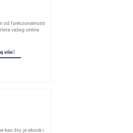
n od funkcionalnosti
iteta vašeg online
j više
e kao što je ebook i