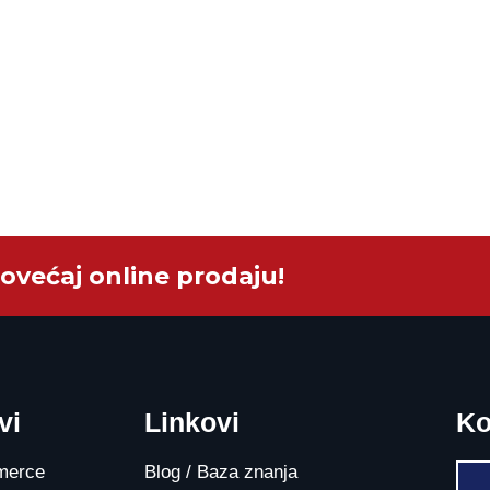
ovećaj online prodaju!
vi
Linkovi
Ko
mmerce
Blog / Baza znanja