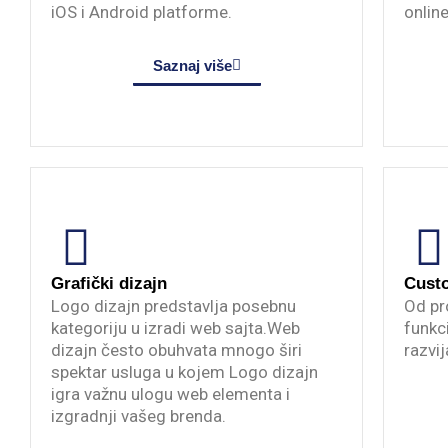
iOS i Android platforme.
onlin
Saznaj više
Grafički dizajn
Cust
Logo dizajn predstavlja posebnu
Od pr
kategoriju u izradi web sajta.Web
funkc
dizajn često obuhvata mnogo širi
razvij
spektar usluga u kojem Logo dizajn
igra važnu ulogu web elementa i
izgradnji vašeg brenda.