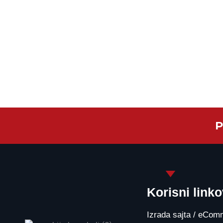
P
Korisni linko
Izrada sajta / eCo