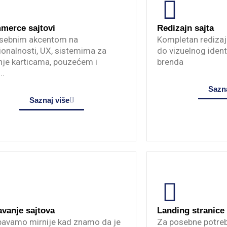
merce sajtovi
Redizajn sajta
sebnim akcentom na
Kompletan redizaj
ionalnosti, UX, sistemima za
do vizuelnog ident
nje karticama, pouzećem i
brenda
..
Sazna
Saznaj više
vanje sajtova
Landing stranice
pavamo mirnije kad znamo da je
Za posebne potreb