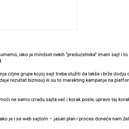
umemo, iako je mindset nekih “preduzetnika” imam sajt i to j
.
i
ja ciljne grupe kojoj sajt treba služiti da lakše i brže dodju 
je rezultat biznisu) ili su to marekting kampanje na platf
ći ne samo izradu sajta već i korak posle, upravo taj kora
o je i sa web sajtom – jasan plan i proces doneće nam želj