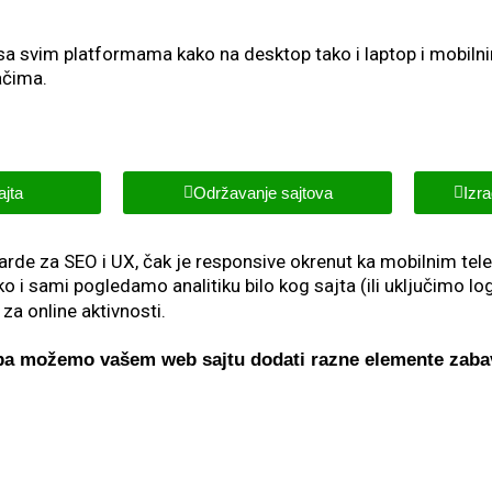
) sa svim platformama kako na desktop tako i laptop i mobil
ačima.
ajta
Održavanje sajtova
Izra
darde za SEO i UX, čak je responsive okrenut ka mobilnim te
ko i sami pogledamo analitiku bilo kog sajta (ili uključimo lo
za online aktivnosti.
eba možemo vašem web sajtu dodati razne elemente zabav