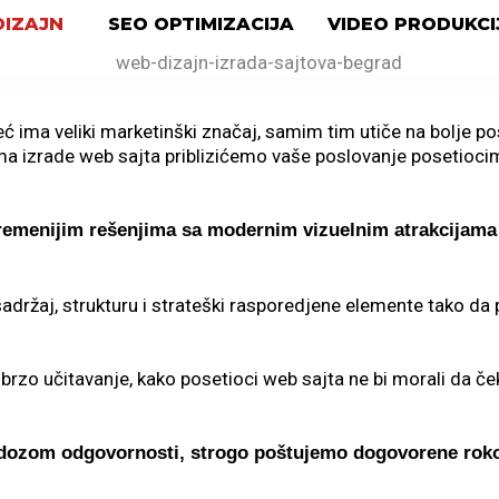
IZAJN
SEO OPTIMIZACIJA
VIDEO PRODUKCI
 ima veliki marketinški značaj, samim tim utiče na bolje po
ama
izrade web sajta
priblizićemo vaše poslovanje posetiocim
avremenijim rešenjima sa modernim vizuelnim atrakcijama
držaj, strukturu i strateški rasporedjene elemente tako da p
zo učitavanje, kako posetioci web sajta ne bi morali da ček
dozom odgovornosti, strogo poštujemo dogovorene roko