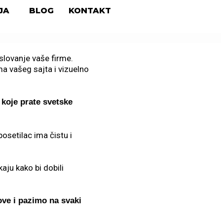
JA
BLOG
KONTAKT
slovanje vaše firme.
a vašeg sajta i vizuelno
 koje prate svetske
osetilac ima čistu i
aju kako bi dobili
ve i pazimo na svaki