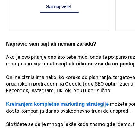
Saznaj više
Napravio sam sajt ali nemam zaradu?
Ako je ovo pitanje ono što tebe muči onda te potpuno raz
mnogo surovija,
imate sajt ali niko ne zna da on postoj
Online biznis ima nekoliko koraka od planiranja, targetovan
organskom pretragom na Googlu (gde SEO optimizacija da
Facebook, Instagram, TikTok, YouTube i slično.
možete pomo
Kreiranjem kompletne marketing strategije
dosta kompanija danas svakodnevno trudi da unapredi.
Složićete se da je mnogo lakše kada znamo gde idemo, tak