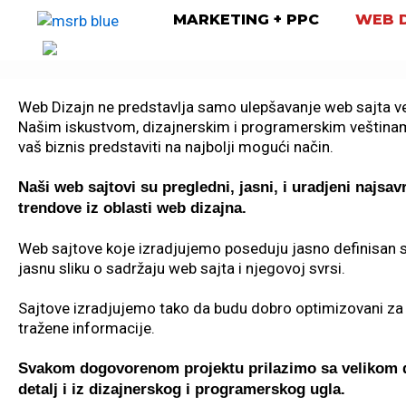
Skip
MARKETING + PPC
WEB D
to
content
Web Dizajn ne predstavlja samo ulepšavanje web sajta već
Našim iskustvom, dizajnerskim i programerskim veštin
vaš biznis predstaviti na najbolji mogući način.
Naši web sajtovi su pregledni, jasni, i uradjeni najs
trendove iz oblasti web dizajna.
Web sajtove koje izradjujemo poseduju jasno definisan sa
jasnu sliku o sadržaju web sajta i njegovoj svrsi.
Sajtove izradjujemo tako da budu dobro optimizovani za br
tražene informacije.
Svakom dogovorenom projektu prilazimo sa velikom 
detalj i iz dizajnerskog i programerskog ugla.