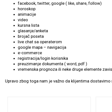
facebook, twitter, google ( like, share, follow)
horoskop
animacije
video
kursna lista
glasanje/anketa
brojač poseta
live chat sa operaterom
google mapa – navigacija
e-commerce
registracija/login korisnika
preuzimanje dokumenta ( word, pdf )
vremenska prognoza ili neke druge elemente zavi
Upravo zbog toga nam je važno da klijentima dostavimo r