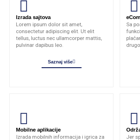
Izrada sajtova
eCom
Lorem ipsum dolor sit amet,
Sa po
consectetur adipiscing elit. Ut elit
funkc
tellus, luctus nec ullamcorper mattis,
plaća
pulvinar dapibus leo.
drugo
Saznaj više
Mobilne aplikacije
Održa
Izrada mobilnih informacija i igrica za
Jer s