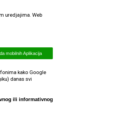
nim uredjajima. Web
da mobilnih Aplikacija
lefonima kako Google
giku) danas svi
nog ili informativnog