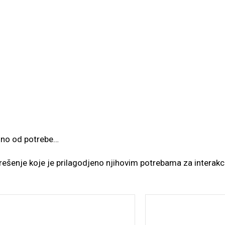
sno od potrebe…
ešenje koje je prilagodjeno njihovim potrebama za interakci