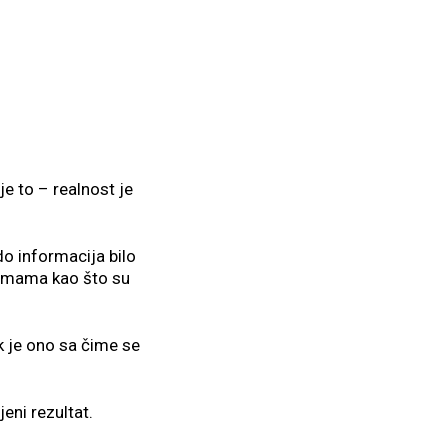
e to – realnost je
do informacija bilo
ormama kao što su
k je ono sa čime se
eni rezultat.