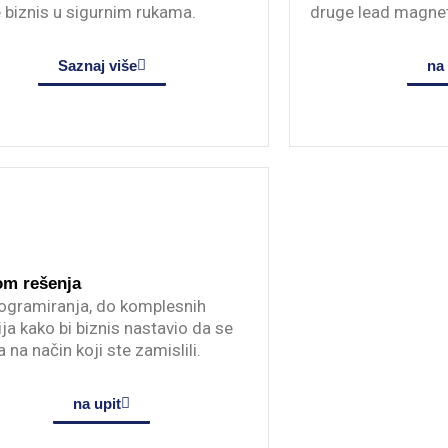
e biznis u sigurnim rukama.
druge lead magnet
Saznaj više
na 
om rešenja
ogramiranja, do komplesnih
ija kako bi biznis nastavio da se
a na način koji ste zamislili.
na upit