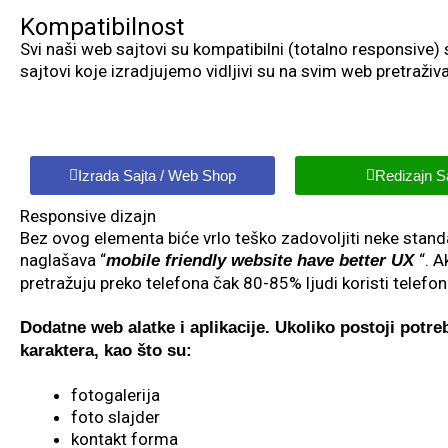
Kompatibilnost
Svi naši web sajtovi su kompatibilni (totalno responsive
sajtovi koje izradjujemo vidljivi su na svim web pretraživ
Izrada Sajta / Web Shop
Redizajn S
Responsive dizajn
Bez ovog elementa biće vrlo teško zadovoljiti neke stan
naglašava “
“. A
mobile friendly website have better UX
pretražuju preko telefona čak 80-85% ljudi koristi telefon 
Dodatne web alatke i aplikacije.
Ukoliko postoji potr
karaktera, kao što su:
fotogalerija
foto slajder
kontakt forma