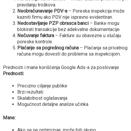
pravdanju troškova.
Neobračunavanje PDV-a
– Poreska inspekcija može
kazniti firmu ako PDV nije ispravno evidentiran.
Nedostavljanje PZP obrasca banci
– Banke mogu
blokirati transakcije bez adekvatne dokumentacije.
Nečuvanje faktura
– Fakture su obavezne u slučaju
poreske kontrole.
Plaćanje sa pogrešnog računa
– Plaćanja sa privatnog
računa mogu dovesti do problema sa inspekcijom.
Prednosti i mane korišćenja Google Ads-a za poslovanje
Prednosti:
Precizno ciljanje publike
Brzi rezultati
Skalabilnost oglašavanja
Mogućnost detaljne analize učinka
Mane:
Ako se ne optimizuje, može biti skupo