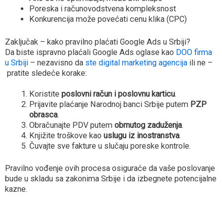
Poreska i računovodstvena kompleksnost
Konkurencija može povećati cenu klika (CPC)
Zaključak – kako pravilno plaćati Google Ads u Srbiji?
Da biste ispravno plaćali Google Ads oglase kao
DOO firma
u Srbiji
– nezavisno da
ste digital marketing agencija
ili ne –
pratite sledeće korake:
Koristite
poslovni račun i poslovnu karticu
.
Prijavite plaćanje Narodnoj banci Srbije putem
PZP
obrasca
.
Obračunajte PDV putem
obrnutog zaduženja
.
Knjižite troškove kao
uslugu iz inostranstva
.
Čuvajte sve fakture u slučaju poreske kontrole.
Pravilno vođenje ovih procesa osiguraće da vaše poslovanje
bude u skladu sa zakonima Srbije i da izbegnete potencijalne
kazne.