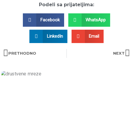
Podeli sa prijateljima:
Facebook
WhatsApp
LinkedIn
Email
Prev
N
PRETHODNO
NEXT