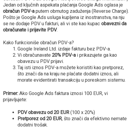
Jedan od ključnih aspekata plaćanja Google Ads oglasa je
obračun PDV-a
putem obrnutog zaduženja (Reverse Charge).
Pošto je Google Ads usluga kupljena iz inostranstva, na nju
se ne dodaje PDV u fakturi, ali vi ste kao kupac
obavezni da
obračunate i prijavite PDV
.
Kako funkcioniše obračun PDV-a?
Google Ireland Ltd. izdaje fakturu bez PDV-a.
Vi obračunavate
20% PDV-a
i prikazujete ga kao
obavezu u PDV prijavi.
Taj isti iznos PDV-a možete koristiti kao pretporez,
što znači da na kraju ne plaćate dodatni iznos, ali
morate evidentirati transakciju u poreskom sistemu.
Primer:
Ako Google Ads faktura iznosi 100 EUR, vi
prijavljujete:
PDV obavezu od 20 EUR
(100 x 20%)
Pretporez od 20 EUR
, što znači da efektivno nemate
dodatni trošak.