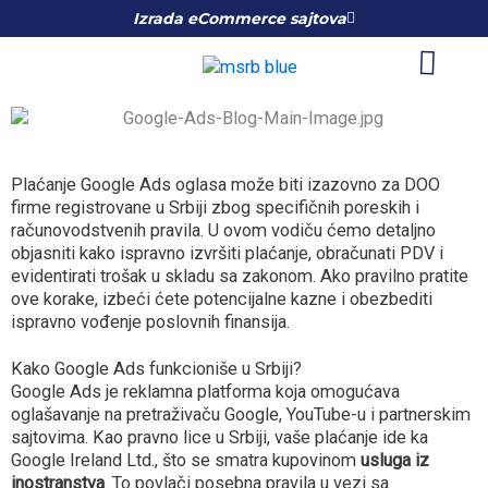
Skip
Izrada eCommerce sajtova
to
content
Plaćanje Google Ads oglasa može biti izazovno za DOO
firme registrovane u Srbiji zbog specifičnih poreskih i
računovodstvenih pravila. U ovom vodiču ćemo detaljno
objasniti kako ispravno izvršiti plaćanje, obračunati PDV i
evidentirati trošak u skladu sa zakonom. Ako pravilno pratite
ove korake, izbeći ćete potencijalne kazne i obezbediti
ispravno vođenje poslovnih finansija.
Kako Google Ads funkcioniše u Srbiji?
Google Ads je reklamna platforma koja omogućava
oglašavanje na pretraživaču Google, YouTube-u i partnerskim
sajtovima. Kao pravno lice u Srbiji, vaše plaćanje ide ka
Google Ireland Ltd., što se smatra kupovinom
usluga iz
inostranstva
. To povlači posebna pravila u vezi sa