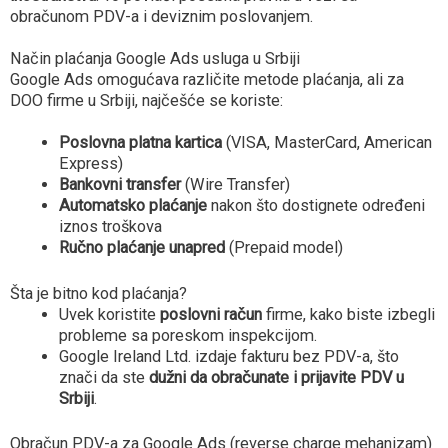
obračunom PDV-a i deviznim poslovanjem.
Način plaćanja Google Ads usluga u Srbiji
Google Ads omogućava različite metode plaćanja, ali za
DOO firme u Srbiji, najčešće se koriste:
Poslovna platna kartica
(VISA, MasterCard, American
Express)
Bankovni transfer
(Wire Transfer)
Automatsko plaćanje
nakon što dostignete određeni
iznos troškova
Ručno plaćanje unapred
(Prepaid model)
Šta je bitno kod plaćanja?
Uvek koristite
poslovni račun
firme, kako biste izbegli
probleme sa poreskom inspekcijom.
Google Ireland Ltd. izdaje fakturu bez PDV-a, što
znači da ste
dužni da obračunate i prijavite PDV u
Srbiji
.
Obračun PDV-a za Google Ads (reverse charge mehanizam)