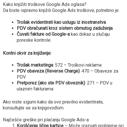
Kako knjižiti troškove Google Ads oglasa?
Da biste ispravno knjižili Google Ads troškove, potrebno je:
Trošak evidentirati kao uslugu iz inostranstva
.
PDV obračunati kroz sistem obrnutog zaduženja
.
Čuvati fakture od Google-a
kao dokaz u slučaju
poreske kontrole.
Kontni okvir za knjiženje:
Trošak marketinga
: 572 – Troškovi reklame
PDV obaveza (Reverse Charge)
: 470 – Obaveze za
PDV
Pretporez (ako ste PDV obveznik)
: 271 – PDV u
ulaznim fakturama
Ako niste sigurni kako da ovo pravilno evidentirate,
konsultujte se sa knjigovođom.
Najčešće greške pri plaćanju Google Ads-a
Korišćenje lične kartice
– Može izazvati probleme pri