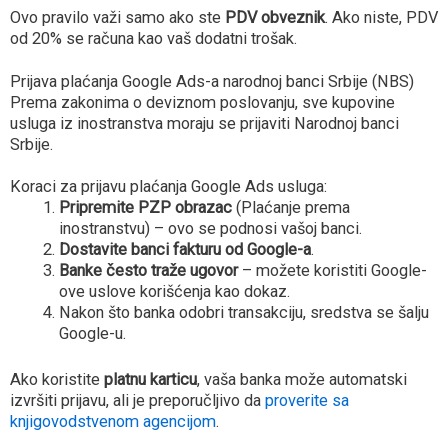
Ovo pravilo važi samo ako ste
PDV obveznik
. Ako niste, PDV
od 20% se računa kao vaš dodatni trošak.
Prijava plaćanja Google Ads-a narodnoj banci Srbije (NBS)
Prema zakonima o deviznom poslovanju, sve kupovine
usluga iz inostranstva moraju se prijaviti Narodnoj banci
Srbije.
Koraci za prijavu plaćanja Google Ads usluga:
Pripremite PZP obrazac
(Plaćanje prema
inostranstvu) – ovo se podnosi vašoj banci.
Dostavite banci fakturu od Google-a
.
Banke često traže ugovor
– možete koristiti Google-
ove uslove korišćenja kao dokaz.
Nakon što banka odobri transakciju, sredstva se šalju
Google-u.
Ako koristite
platnu karticu
, vaša banka može automatski
izvršiti prijavu, ali je preporučljivo da
proverite sa
knjigovodstvenom agencijom
.