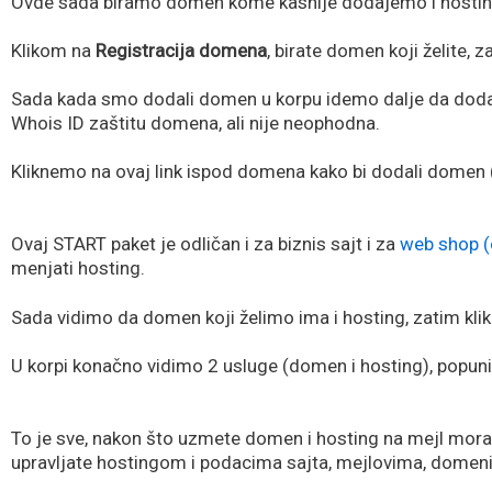
Ovde sada biramo domen kome kasnije dodajemo i hosti
Klikom na
Registracija domena
, birate domen koji želite, 
Sada kada smo dodali domen u korpu idemo dalje da dodamo
Whois ID zaštitu domena, ali nije neophodna.
Kliknemo na ovaj link ispod domena kako bi dodali domen
Ovaj START paket je odličan i za biznis sajt i za
web shop (
menjati hosting.
Sada vidimo da domen koji želimo ima i hosting, zatim kl
U korpi konačno vidimo 2 usluge (domen i hosting), popunit
To je sve, nakon što uzmete domen i hosting na mejl mora
upravljate hostingom i podacima sajta, mejlovima, dome