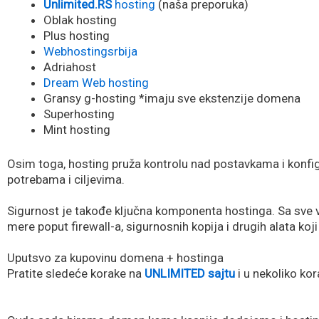
Unlimited.RS
hosting
(naša preporuka)
Oblak hosting
Plus hosting
Webhostingsrbija
Adriahost
Dream Web hosting
Gransy g-hosting *imaju sve ekstenzije domena
Superhosting
Mint hosting
Osim toga, hosting pruža kontrolu nad postavkama i konfi
potrebama i ciljevima.
Sigurnost je takođe ključna komponenta hostinga. Sa sve v
mere poput firewall-a, sigurnosnih kopija i drugih alata ko
Uputsvo za kupovinu domena + hostinga
Pratite sledeće korake na
UNLIMITED sajtu
i u nekoliko kor