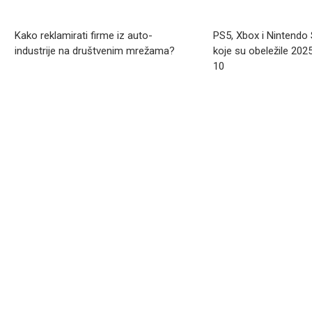
Kako reklamirati firme iz auto-
PS5, Xbox i Nintendo 
industrije na društvenim mrežama?
koje su obeležile 202
10