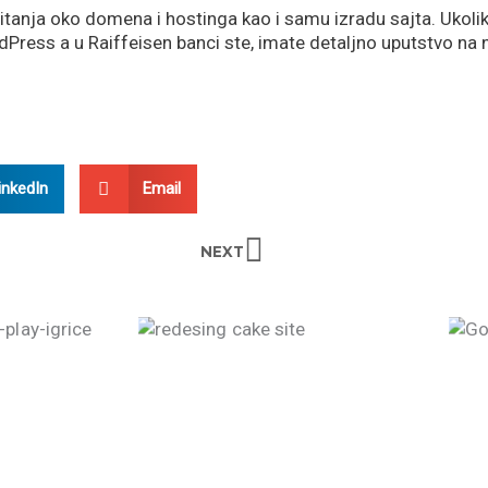
itanja oko domena i hostinga kao i samu izradu sajta. Ukolik
ess a u Raiffeisen banci ste, imate detaljno uputstvo na 
inkedIn
Email
Next
NEXT