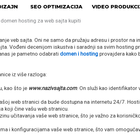
IZAJN
SEO OPTIMIZACIJA
VIDEO PRODUKCI
nje veb sajta. Oni ne samo da pružaju adresu i prostor na in
ajta. Vođeni decenijom iskustva i saradnji sa svim hosting p
 danas je pametno odabrati
domen i hosting
provajdera kako b
nice iz više razloga:
, kao što je
www.nazivsajta.com
. On služi kao identifikato
šoj web stranici da bude dostupna na internetu 24/7. Host
ja koji čine vašu web stranicu.
inu učitavanja vaše web stranice, što je važno za korisničko
ama i konfiguracijama vaše web stranice, što vam omogućav