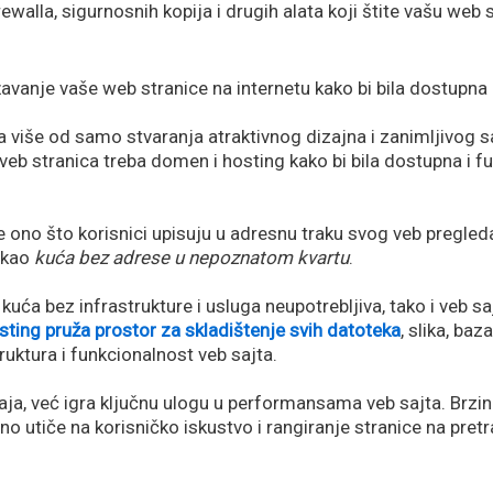
walla, sigurnosnih kopija i drugih alata koji štite vašu web
avanje vaše web stranice na internetu kako bi bila dostupna i
više od samo stvaranja atraktivnog dizajna i zanimljivog s
 veb stranica treba domen i hosting kako bi bila dostupna i f
je ono što korisnici upisuju u adresnu traku svog veb pregle
, kao
kuća bez adrese u nepoznatom kvartu
.
ća bez infrastrukture i usluga neupotrebljiva, tako i veb saj
sting pruža prostor za skladištenje svih datoteka
, slika, ba
truktura i funkcionalnost veb sajta.
aja, već igra ključnu ulogu u performansama veb sajta. Brzin
no utiče na korisničko iskustvo i rangiranje stranice na pret