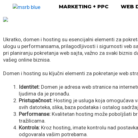
Skip
MARKETING + PPC
WEB D
to
content
Ukratko, domen i hosting su esencijalni elementi za pokreta
ulogu u performansama, prilagodljivosti i sigurnosti veb s
pri planiranju pokretanja web sajta, važno za svaki biznis
vašeg online biznisa.
Domen i hosting su ključni elementi za pokretanje web stra
Identitet:
Domen je adresa web stranice na internetu
ljudima da je pronađu.
Pristupačnost:
Hosting je usluga koja omogućava va
svih datoteka, slika, baza podataka i ostalog sadrža
Performanse:
Kvalitetan hosting može poboljšati brz
tražilicama.
Kontrola:
Kroz hosting, imate kontrolu nad postavk
odgovarala vašim potrebama.