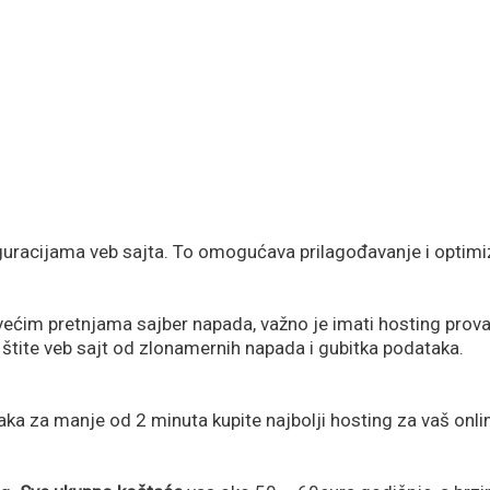
guracijama veb sajta. To omogućava prilagođavanje i optimi
ećim pretnjama sajber napada, važno je imati hosting prova
ji štite veb sajt od zlonamernih napada i gubitka podataka.
aka za manje od 2 minuta kupite najbolji hosting za vaš onlin