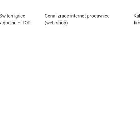
Switch igrice
Cena izrade internet prodavnice
Ka
5. godinu – TOP
(web shop)
fir