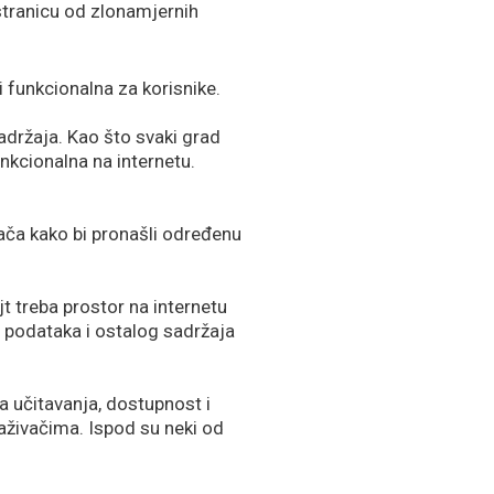
 stranicu od zlonamjernih
 funkcionalna za korisnike.
adržaja. Kao što svaki grad
unkcionalna na internetu.
dača kako bi pronašli određenu
t treba prostor na internetu
za podataka i ostalog sadržaja
a učitavanja, dostupnost i
raživačima. Ispod su neki od