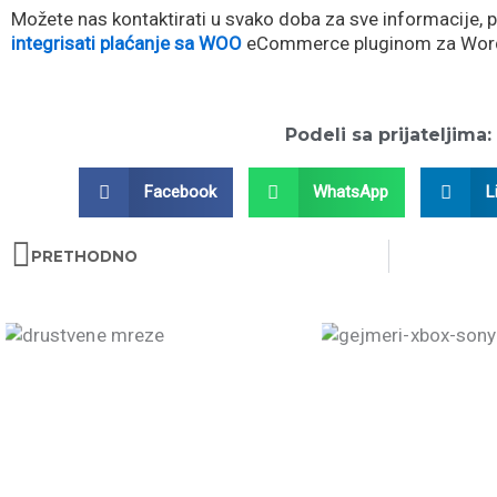
Možete nas kontaktirati u svako doba za sve informacije, p
integrisati plaćanje sa WOO
eCommerce pluginom za WordPr
Podeli sa prijateljima:
Facebook
WhatsApp
L
Prev
PRETHODNO