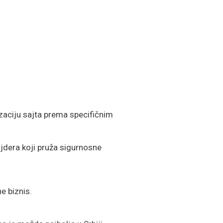
zaciju sajta prema specifičnim
jdera koji pruža sigurnosne
e biznis.