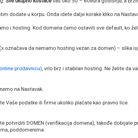
ng.
Sve ukupno koštaće
vas oko 50 – 60eura godišnje, a brzin
zatim dodate u korpu. Onda idete dalje korake kliko na Nastav
 i hosting. Kod domena ćemo ostaviti sve default, ko želi 
 (x označava da nemamo hosting vezan za domen) – slika is
online prodavnicu)
, vrlo brz i stabilan hosting. Ne želite da 
iknemo na Nastavak.
e Vaše podatke ili firme ukoliko plaćate kao pravno lice.
te potvrditi DOMEN (verifikacija domena), takođe dobijate 
nima, poddomenima.