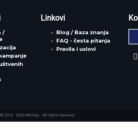
i
Linkovi
Ko
 /
Blog / Baza znanja
e
FAQ - česta pitanja
zacija
Pravila i uslovi
I
 kampanje
uštvenih
t
s
r
© 2016 - 2026 MSrbija - All rights reserved.