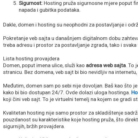
Sigurnost:
Hosting pruža sigurnosne mjere poput fire
napada i gubitka podataka.
Dakle, domen i hosting su neophodni za postavljanje i održ
Pokretanje veb sajta u današnjem digitalnom dobu zahteva 
treba adresu i prostor za postavljanje zgrada, tako i svaka
Lista hosting provajdera
Domen, poput imena ulice, služi kao
adresa web sajta
. To 
stranicu. Bez domena, veb sajt bi bio nevidljiv na internetu
Međutim, domen sam po sebi nije dovoljan. Baš kao što je ku
kako bi bio dostupan 24/7. Ovde dolazi uloga hostinga.
Ho
koji čini veb sajt. To je virtuelni temelj na kojem se gradi s
Kvalitetan hosting nije samo prostor za skladištenje sadrž
pouzdanost su karakteristike koje hosting pruža, što direkt
sigurnijih, bržih provajdera.