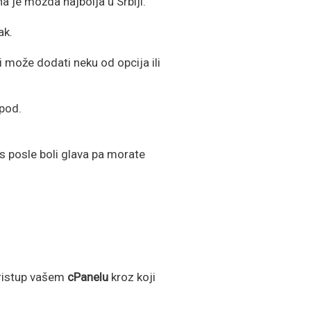
a je možda najbolja u Srbiji.
ak.
može dodati neku od opcija ili
pod.
vas posle boli glava pa morate
pristup vašem
cPanelu
kroz koji