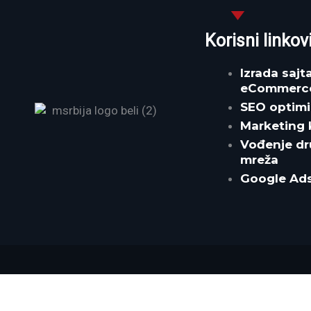
Korisni linkov
Izrada sajta
eCommerc
SEO optimi
Marketing
Vođenje dr
mreža
Google Ad
Meta Ads (PPC)