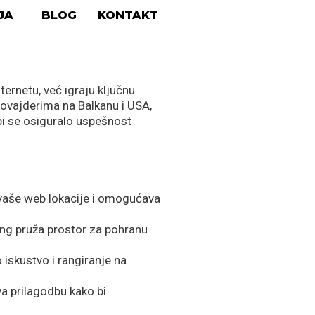
JA
BLOG
KONTAKT
ternetu, već igraju ključnu
rovajderima na Balkanu i USA,
i se osiguralo uspešnost
r vaše web lokacije i omogućava
ing pruža prostor za pohranu
 iskustvo i rangiranje na
a prilagodbu kako bi